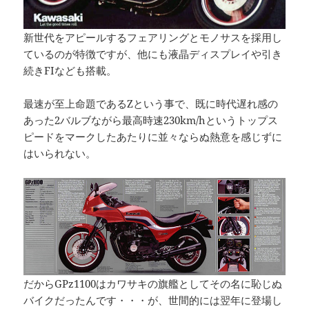
新世代をアピールするフェアリングとモノサスを採用し
ているのが特徴ですが、他にも液晶ディスプレイや引き
続きFIなども搭載。
最速が至上命題であるZという事で、既に時代遅れ感の
あった2バルブながら最高時速230km/hというトップス
ピードをマークしたあたりに並々ならぬ熱意を感じずに
はいられない。
だからGPz1100はカワサキの旗艦としてその名に恥じぬ
バイクだったんです・・・が、世間的には翌年に登場し