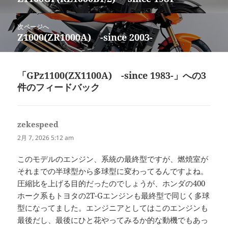
ナ
の
ビ
投
次ページへ
ゲ
稿:
Z1000(ZR1000A) -since 2003-
次
ー
の
シ
投
ョ
稿:
「GPz1100(ZX1100A) -since 1983-」への3
ン
件のフィードバック
zekespeed
よ
り:
2月 7, 2026 5:12 am
このモデルのエンジン、系統の最終型ですが、燃焼室が
それまでの半球型から多球型に変わってるんですよね。
圧縮比を上げる目的だったのでしょうが、ホンダの400
ホーク系もトヨタの2T-Gエンジンも最終型で同じく多球
型になってました。エンジニアとしてはこのエンジンも
最後だし、最後にひと花やってみるか的な動機でもあっ