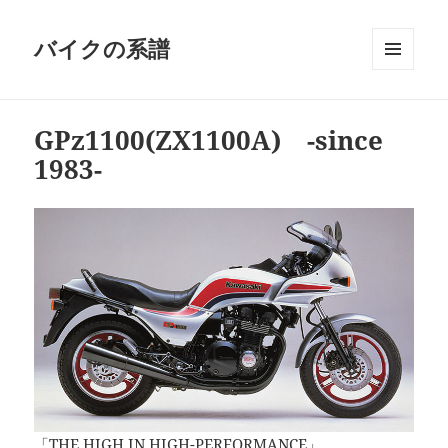
バイクの系譜
メニュ
ーとウ
ィジェ
GPz1100(ZX1100A) -since
ット
1983-
「THE HIGH IN HIGH-PERFORMANCE」