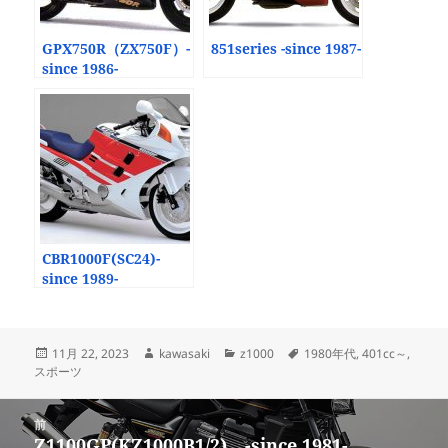
GPX750R（ZX750F）-
851series -since 1987-
since 1986-
CBR1000F(SC24)-
since 1989-
投
作
カ
タ
11月 22, 2023
kawasaki
z1000
1980年代
,
401cc～
,
稿
成
テ
グ
スポーツ
日:
者
ゴ
リ
投
ー
前
稿
Z1100GP(KZ1000B1/2) -since 1981-
前