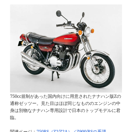
750cc規制があった国内向けに用意されたナナハン版Zの
通称ゼッツー。見た目はほぼ同じなもののエンジンの中
身は別物なナナハン専用設計で日本のトップモデルに君
臨。
関連ページ：
750RS（Z2/Z2A）／Z900/RSの系譜