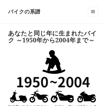
バイクの系譜
メニュ
ーとウ
ィジェ
あなたと同じ年に生まれたバイ
ット
ク ～1950年から2004年まで～