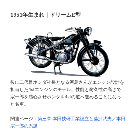
1951年生まれ｜ドリームE型
後に二代目ホンダ社長となる河島さんがエンジン設計を
担当した4stエンジンのモデル。性能と耐久性の高さで
宗一郎を感心させホンダを4stの道へ進めることになっ
た名車。
関連ページ：
第三章 本田技研工業設立と藤沢武夫／本田
宗一郎の系譜