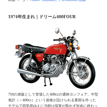
1974年生まれ｜ドリーム400FOUR
750の弟版として登場した408ccの通称ヨンフォア。中型
免許（～400cc）という規格が設けられる要因を作った
モデルで四気筒ゆえに当時は採算が取れず短命に終わっ